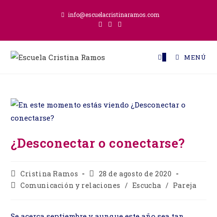
Ir
info@escuelacristinaramos.com
al
contenido
0
MENÚ
¿Desconectar o conectarse?
Autor
Publicación
Cristina Ramos
28 de agosto de 2020
de
de
Categoría
Comunicación y relaciones
/
Escucha
/
Pareja
la
la
de
entrada:
entrada:
la
entrada:
Se acerca septiembre y aunque este año sea tan