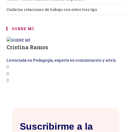
Cuida tus relaciones de trabajo con estos tres tips
SOBRE MÍ
Cristina Ramos
Licenciada en Pedagogía, experta en comunicación y actriz
Se
Se
abre
Se
abre
en
abre
en
una
en
una
nueva
una
nueva
pestaña
nueva
pestaña
pestaña