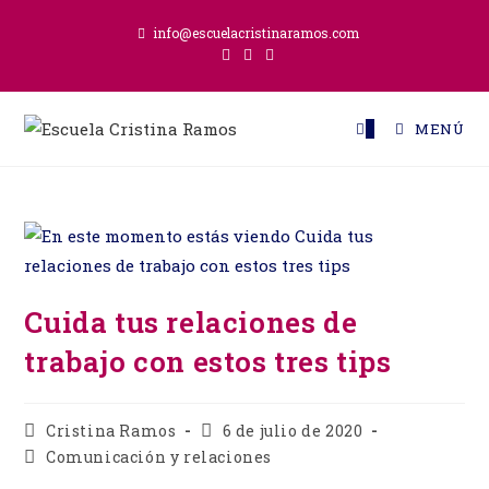
Ir
info@escuelacristinaramos.com
al
contenido
0
MENÚ
Cuida tus relaciones de
trabajo con estos tres tips
Autor
Publicación
Cristina Ramos
6 de julio de 2020
de
de
Categoría
Comunicación y relaciones
la
la
de