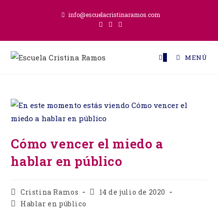
Ir
info@escuelacristinaramos.com
al
contenido
0
MENÚ
Cómo vencer el miedo a
hablar en público
Autor
Publicación
Cristina Ramos
14 de julio de 2020
de
de
Categoría
Hablar en público
la
la
de