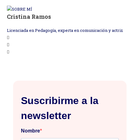
Cristina Ramos
Licenciada en Pedagogía, experta en comunicación y actriz
Se
Se
abre
Se
abre
en
abre
en
una
en
una
nueva
una
nueva
pestaña
nueva
pestaña
pestaña