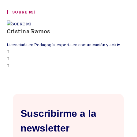
SOBRE MÍ
Cristina Ramos
Licenciada en Pedagogía, experta en comunicación y actriz
Se
Se
abre
Se
abre
en
abre
en
una
en
una
nueva
una
nueva
pestaña
nueva
pestaña
pestaña