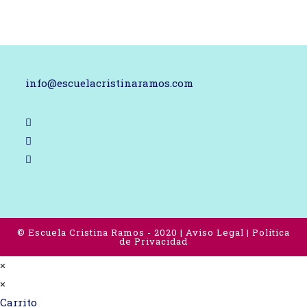
info@escuelacristinaramos.com
Se
abre
Se
en
abre
Se
una
en
abre
nueva
una
en
pestaña
nueva
una
pestaña
nueva
©
Escuela Cristina Ramos
- 2020 |
Aviso Legal
|
Política
de Privacidad
pestaña
×
×
Carrito