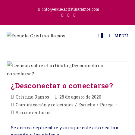
Ir
info@escuelacristinaramos.com
al
contenido
0
MENÚ
¿Desconectar o conectarse?
Autor
Publicación
Cristina Ramos
28 de agosto de 2020
de
de
Categoría
Comunicación y relaciones
/
Escucha
/
Pareja
la
la
de
Comentarios
Sin comentarios
entrada:
entrada:
la
de
entrada:
la
Se acerca septiembre y aunque este año sea tan
entrada:
extraño y los ciclos a…