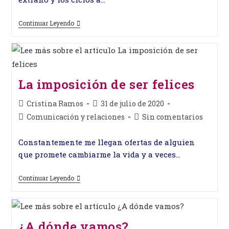
¿Desconectar
Continuar Leyendo
O
Conectarse?
La imposición de ser felices
Autor
Publicación
Cristina Ramos
31 de julio de 2020
de
de
Categoría
Comentarios
Comunicación y relaciones
Sin comentarios
la
la
de
de
entrada:
entrada:
la
la
Constantemente me llegan ofertas de alguien
entrada:
entrada:
que promete cambiarme la vida y a veces…
La
Continuar Leyendo
Imposición
De
Ser
Felices
¿A dónde vamos?