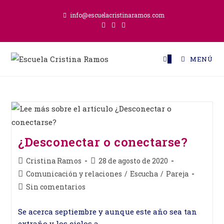
Ir
info@escuelacristinaramos.com
al
contenido
0
MENÚ
¿Desconectar o conectarse?
Autor
Publicación
Cristina Ramos
28 de agosto de 2020
de
de
Categoría
Comunicación y relaciones
/
Escucha
/
Pareja
la
la
de
Comentarios
Sin comentarios
entrada:
entrada:
la
de
entrada:
la
Se acerca septiembre y aunque este año sea tan
entrada:
extraño y los ciclos a…