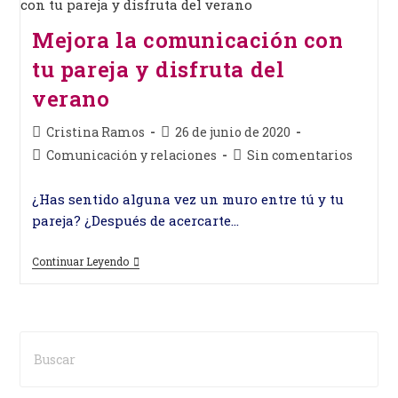
Presentaciones
En
Público
Mejora la comunicación con
Sean
Eficaces
tu pareja y disfruta del
verano
Autor
Publicación
Cristina Ramos
26 de junio de 2020
de
de
Categoría
Comentarios
Comunicación y relaciones
Sin comentarios
la
la
de
de
entrada:
entrada:
la
la
¿Has sentido alguna vez un muro entre tú y tu
entrada:
entrada:
pareja? ¿Después de acercarte…
Mejora
Continuar Leyendo
La
Comunicación
Con
Tu
Pareja
Y
Disfruta
Del
Verano