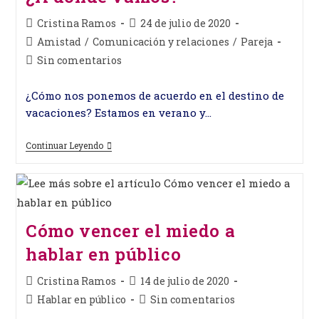
Autor
Publicación
Cristina Ramos
24 de julio de 2020
de
de
Categoría
Amistad
/
Comunicación y relaciones
/
Pareja
la
la
de
Comentarios
Sin comentarios
entrada:
entrada:
la
de
entrada:
la
¿Cómo nos ponemos de acuerdo en el destino de
entrada:
vacaciones? Estamos en verano y…
¿A
Continuar Leyendo
Dónde
Vamos?
Cómo vencer el miedo a
hablar en público
Autor
Publicación
Cristina Ramos
14 de julio de 2020
de
de
Categoría
Comentarios
Hablar en público
Sin comentarios
la
la
de
de