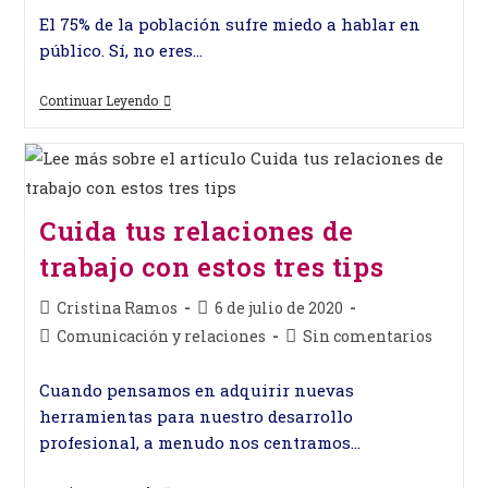
entrada:
entrada:
la
la
El 75% de la población sufre miedo a hablar en
entrada:
entrada:
público. Sí, no eres…
Cómo
Continuar Leyendo
Vencer
El
Miedo
A
Hablar
En
Público
Cuida tus relaciones de
trabajo con estos tres tips
Autor
Publicación
Cristina Ramos
6 de julio de 2020
de
de
Categoría
Comentarios
Comunicación y relaciones
Sin comentarios
la
la
de
de
entrada:
entrada:
la
la
Cuando pensamos en adquirir nuevas
entrada:
entrada:
herramientas para nuestro desarrollo
profesional, a menudo nos centramos…