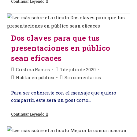
Cuida
Continuar Leyendo
Tus
Relaciones
De
Trabajo
Con
Estos
Tres
Dos claves para que tus
Tips
presentaciones en público
sean eficaces
Autor
Publicación
Cristina Ramos
1 de julio de 2020
de
de
Categoría
Comentarios
Hablar en público
Sin comentarios
la
la
de
de
entrada:
entrada:
la
la
Para ser coherente con el mensaje que quiero
entrada:
entrada:
compartir, este será un post corto…
Dos
Continuar Leyendo
Claves
Para
Que
Tus