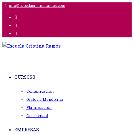
Ir
info@escuelacristinaramos.com
al
contenido
CURSOS
Comunicación
Oratoria Mandolina
Planificación
Creatividad
EMPRESAS