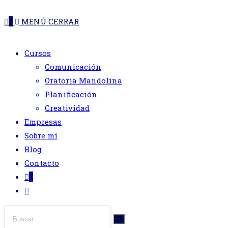
DE
web
0
MENÚ
CERRAR
LA
Cursos
Comunicación
WEB
Oratoria Mandolina
Planificación
Creatividad
Empresas
Sobre mí
Blog
Contacto
0
Alternar
búsqueda
de