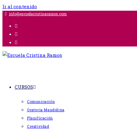
Ir al contenido
info@escuelacristinaramos.com
CURSOS
Comunicación
Oratoria Mandolina
Planificación
Creatividad