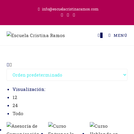
Ir
info@escuelacristinaramos.com
al
contenido
0
MENÚ
Visualización:
12
24
Todo