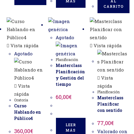
MÁS
AL
CARRITO
Agotado
Vista rápida
Vista rápida
Agotado
Planificación
Masterclass
Planificación
Vista
y Gestión del
tiempo
Vista
rápida
Planificación
rápida
60,00
€
Masterclass
Oratoria
Planificar
Curso
con sentido
Hablando en
Público4
77,00
€
LEER
360,00
€
MÁS
Valorado con