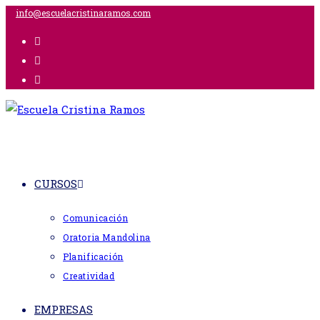
Ir
info@escuelacristinaramos.com
al
contenido
CURSOS
Comunicación
Oratoria Mandolina
Planificación
Creatividad
EMPRESAS