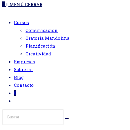
DE
0
MENÚ
CERRAR
web
Cursos
LA
Comunicación
Oratoria Mandolina
WEB
Planificación
Creatividad
Empresas
Sobre mí
Blog
Contacto
0
Alternar
búsqueda
de
la