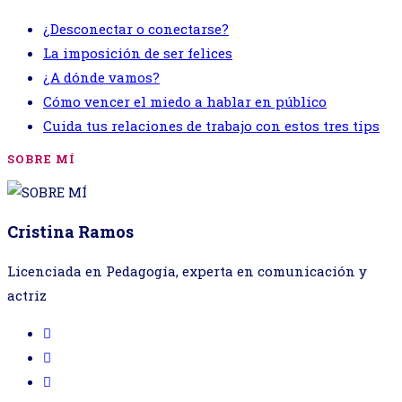
¿Desconectar o conectarse?
La imposición de ser felices
¿A dónde vamos?
Cómo vencer el miedo a hablar en público
Cuida tus relaciones de trabajo con estos tres tips
SOBRE MÍ
Cristina Ramos
Licenciada en Pedagogía, experta en comunicación y
actriz
Se
abre
Se
en
abre
Se