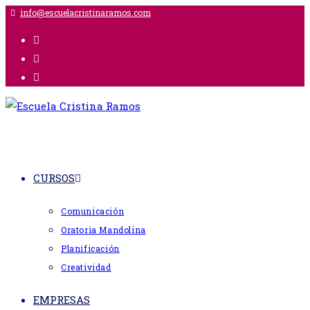
Ir
info@escuelacristinaramos.com
al
contenido
CURSOS
Comunicación
Oratoria Mandolina
Planificación
Creatividad
EMPRESAS