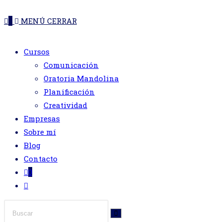
DE
web
0
MENÚ
CERRAR
LA
Cursos
Comunicación
WEB
Oratoria Mandolina
Planificación
Creatividad
Empresas
Sobre mí
Blog
Contacto
0
Alternar
búsqueda
de