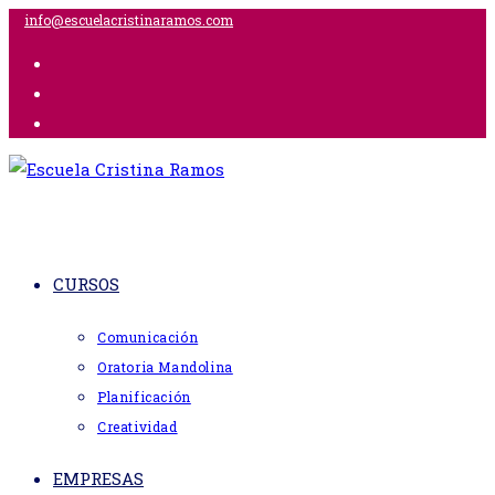
Ir
info@escuelacristinaramos.com
al
contenido
CURSOS
Comunicación
Oratoria Mandolina
Planificación
Creatividad
EMPRESAS