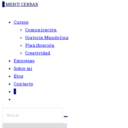
DE
0
MENÚ
CERRAR
web
Cursos
LA
Comunicación
Oratoria Mandolina
WEB
Planificación
Creatividad
Empresas
Sobre mí
Blog
Contacto
0
Alternar
búsqueda
de
la