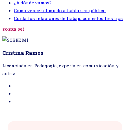
¿A dónde vamos?
Cómo vencer el miedo a hablar en público
Cuida tus relaciones de trabajo con estos tres tips
SOBRE MÍ
Cristina Ramos
Licenciada en Pedagogía, experta en comunicación y
actriz
Se
abre
Se
en
abre
Se
una
en
abre
nueva
una
en
pestaña
nueva
una